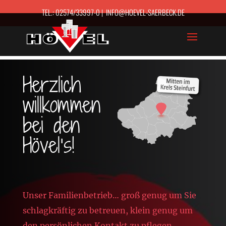
TEL.: 02574/33997-0 | INFO@HOEVEL-SAERBECK.DE
Herzlich
willkommen
bei den
Hövel’s!
Unser Familienbetrieb… groß genug um Sie
schlagkräftig zu betreuen, klein genug um
den persönlichen Kontakt zu pflegen