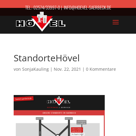
TEL.: 02574/33997-0 | INFO@HOEVEL-SAERBECK.DE
StandorteHövel
von
SonjaKauling
|
Nov. 22, 2021
|
0 Kommentare